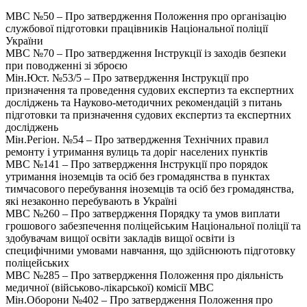
МВС №50 – Про затвердження Положення про організацію
службової підготовки працівників Національної поліції
України
МВС №70 – Про затвердження Інструкції із заходів безпеки
при поводженні зі зброєю
Мін.Юст. №53/5 – Про затвердження Інструкції про
призначення та проведення судових експертиз та експертних
досліджень та Науково-методичних рекомендацій з питань
підготовки та призначення судових експертиз та експертних
досліджень
Мін.Регіон. №54 – Про затвердження Технічних правил
ремонту і утримання вулиць та доріг населених пунктів
МВС №141 – Про затвердження Інструкції про порядок
утримання іноземців та осіб без громадянства в пунктах
тимчасового перебування іноземців та осіб без громадянства,
які незаконно перебувають в Україні
МВС №260 – Про затвердження Порядку та умов виплати
грошового забезпечення поліцейським Національної поліції та
здобувачам вищої освіти закладів вищої освіти із
специфічними умовами навчання, що здійснюють підготовку
поліцейських
МВС №285 – Про затвердження Положення про діяльність
медичної (військово-лікарської) комісії МВС
Мін.Оборони №402 – Про затвердження Положення про