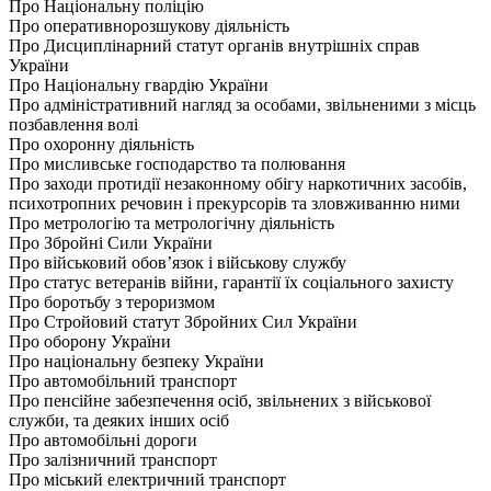
Про Національну поліцію
Про оперативнорозшукову діяльність
Про Дисциплінарний статут органів внутрішніх справ
України
Про Національну гвардію України
Про адміністративний нагляд за особами, звільненими з місць
позбавлення волі
Про охоронну діяльність
Про мисливське господарство та полювання
Про заходи протидії незаконному обігу наркотичних засобів,
психотропних речовин і прекурсорів та зловживанню ними
Про метрологію та метрологічну діяльність
Про Збройні Сили України
Про військовий обов’язок і військову службу
Про статус ветеранів війни, гарантії їх соціального захисту
Про боротьбу з тероризмом
Про Стройовий статут Збройних Сил України
Про оборону України
Про національну безпеку України
Про автомобільний транспорт
Про пенсійне забезпечення осіб, звільнених з військової
служби, та деяких інших осіб
Про автомобільні дороги
Про залізничний транспорт
Про міський електричний транспорт