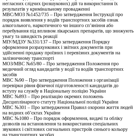
негласних слідчих (розшукових) дій та використання їх
результатів у кримінальному провадженні
МВС/МОЗ №1452/735 – Про затвердження Інструкції про
порядок виявлення у водіїв транспортних засобів ознак
алкогольного, наркотичного чи іншого сп’яніння або
перебування під впливом лікарських препаратів, що знижують
увагу та швидкість реакції
МІУ/МДЗУ №331/137 – Про затвердження Порядку
оформлення розрахункових і звітних документів при
здійсненні продажу проїзних і перевізних документів на
залізничному транспорті
МОЗ/МВС №65/80 – Про затвердження Положення про
медичний огляд кандидатів у водії та водіїв транспортних
засобів
МВС №90 – Про затвердження Положення з організації
перевірки рівня фізичної підготовленості кандидатів до
вступу на службу в Національну поліцію України
МВС №893 – Про реалізацію окремих положень
Дисциплінарного статуту Національної поліції України
МВС №301 – Про затвердження Правил охорони життя людей
на водних об’єктах України
МВС №1080 – Про порядок оформлення, видачі та обліку
дозволів на встановлення та використання спеціальних
звукових і світлових сигнальних пристроїв синього кольору
на транспортних засобах