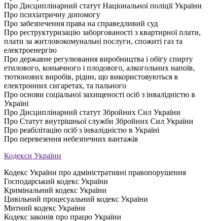
Про Дисциплінарний статут Національної поліції України
Про психіатричну допомогу
Про забезпечення права на справедливий суд
Про реструктуризацію заборгованості з квартирної плати,
плати за житловокомунальні послуги, спожиті газ та
електроенергію
Про державне регулювання виробництва і обігу спирту
етилового, коньячного і плодового, алкогольних напоїв,
тютюнових виробів, рідин, що використовуються в
електронних сигаретах, та пального
Про основи соціальної захищеності осіб з інвалідністю в
Україні
Про Дисциплінарний статут Збройних Сил України
Про Статут внутрішньої служби Збройних Сил України
Про реабілітацію осіб з інвалідністю в Україні
Про перевезення небезпечних вантажів
Кодекси України
Кодекс України про адміністративні правопорушення
Господарський кодекс України
Кримінальний кодекс України
Цивільний процесуальний кодекс України
Митний кодекс України
Кодекс законів про працю України