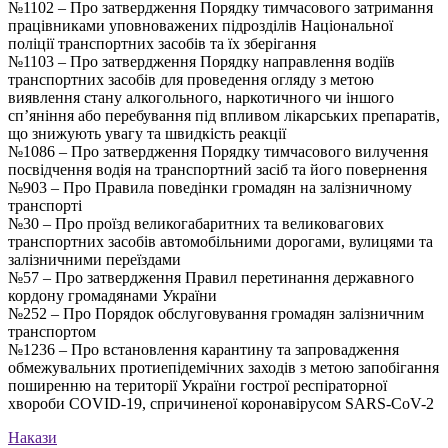
№1102 – Про затвердження Порядку тимчасового затримання
працівниками уповноважених підрозділів Національної
поліції транспортних засобів та їх зберігання
№1103 – Про затвердження Порядку направлення водіїв
транспортних засобів для проведення огляду з метою
виявлення стану алкогольного, наркотичного чи іншого
сп’яніння або перебування під впливом лікарських препаратів,
що знижують увагу та швидкість реакції
№1086 – Про затвердження Порядку тимчасового вилучення
посвідчення водія на транспортний засіб та його повернення
№903 – Про Правила поведінки громадян на залізничному
транспорті
№30 – Про проїзд великогабаритних та великовагових
транспортних засобів автомобільними дорогами, вулицями та
залізничними переїздами
№57 – Про затвердження Правил перетинання державного
кордону громадянами України
№252 – Про Порядок обслуговування громадян залізничним
транспортом
№1236 – Про встановлення карантину та запровадження
обмежувальних протиепідемічних заходів з метою запобігання
поширенню на території України гострої респіраторної
хвороби COVID-19, спричиненої коронавірусом SARS-CoV-2
Накази