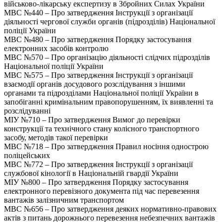
військово-лікарську експертизу в Збройних Силах України
МВС №440 – Про затвердження Інструкції з організації
діяльності чергової служби органів (підрозділів) Національної
поліції України
МВС №480 – Про затвердження Порядку застосування
електронних засобів контролю
МВС №570 – Про організацію діяльності слідчих підрозділів
Національної поліції України
МВС №575 – Про затвердження Інструкції з організації
взаємодії органів досудового розслідування з іншими
органами та підрозділами Національної поліції України в
запобіганні кримінальним правопорушенням, їх виявленні та
розслідуванні
МІУ №710 – Про затвердження Вимог до перевірки
конструкції та технічного стану колісного транспортного
засобу, методів такої перевірки
МВС №718 – Про затвердження Правил носіння однострою
поліцейських
МВС №772 – Про затвердження Інструкції з організації
службової кінології в Національній гвардії України
МІУ №800 – Про затвердження Порядку застосування
електронного перевізного документа під час перевезення
вантажів залізничним транспортом
МВС №656 – Про затвердження деяких нормативно-правових
актів з питань дорожнього перевезення небезпечних вантажів