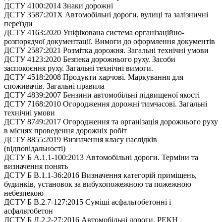
ДСТУ 4100:2014 Знаки дорожні
ДСТУ 3587:201X Автомобільні дороги, вулиці та залізничні
переїзди
ДСТУ 4163:2020 Уніфікована система організаційно-
розпорядчої документації. Вимоги до оформлення документів
ДСТУ 2587:2021 Розмітка дорожня. Загальні технічні умови
ДСТУ 4123:2020 Безпека дорожнього руху. Засоби
заспокоєння руху. Загальні технічні вимоги.
ДСТУ 4518:2008 Продукти харчові. Маркування для
споживачів. Загальні правила
ДСТУ 4839:2007 Бензини автомобільні підвищеної якості
ДСТУ 7168:2010 Огородження дорожні тимчасові. Загальні
технічні умови
ДСТУ 8749:2017 Огородження та організація дорожнього руху
в місцях проведення дорожніх робіт
ДСТУ 8855:2019 Визначення класу наслідків
(відповідальності)
ДСТУ Б А.1.1-100:2013 Автомобільні дороги. Терміни та
визначення понять
ДСТУ Б В.1.1-36:2016 Визначення категорій приміщень,
будинків, установок за вибухопожежною та пожежною
небезпекою
ДСТУ Б В.2.7-127:2015 Суміші асфальтобетонні і
асфальтобетон
ДСТУ Б Д.2.2-27:2016 Автомобільні дороги. РЕКН